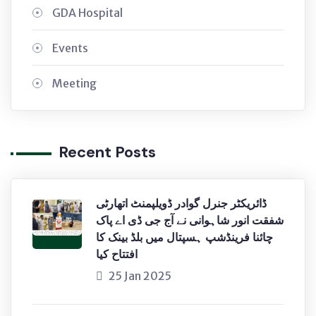
GDA Hospital
Events
Meeting
Recent Posts
ڈائریکٹر جنرل گوادر ڈویلپمنٹ اتھارٹی
شفقت انور شاہوانی نے آج جی ڈی اے پاک
چائنا فرینڈشپ ہسپتال میں بلڈ بینک کا
افتتاح کیا
25 Jan 2025