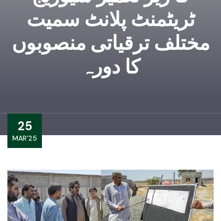
ٹریٹمنٹ پلانٹ سمیت
مختلف ترقیاتی منصوبوں
کا دورہ
25
MAR’25