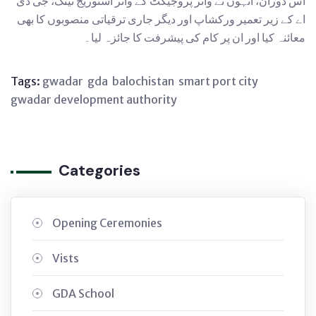
اس دوران، انہوں نے واٹر پروجیکٹ کے واٹر اسٹوریج ٹینک، جی ڈی
اے کے زیر تعمیر ورکشاپ اور دیگر جاری ترقیاتی منصوبوں کا بھی
معائنہ کیا اور ان پر کام کی پیشرفت کا جائزہ لیا۔
Tags:
gwadar
gda
balochistan
smart port city
gwadar development authority
Categories
Opening Ceremonies
Vists
GDA School