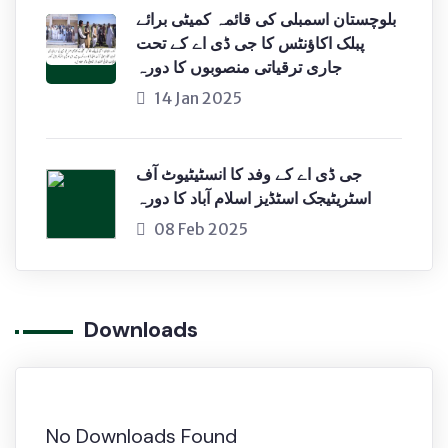
بلوچستان اسمبلی کی قائمہ کمیٹی برائے
پبلک اکاؤنٹس کا جی ڈی اے کے تحت
جاری ترقیاتی منصوبوں کا دورہ
14 Jan 2025
جی ڈی اے کے وفد کا انسٹیٹیوٹ آف
اسٹریٹیجک اسٹڈیز اسلام آباد کا دورہ
08 Feb 2025
Downloads
No Downloads Found