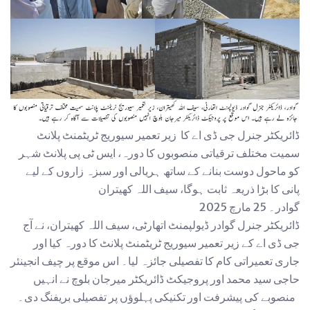
ڈائریکٹر جنرل جی ڈی اے کا زیر تعمیر سیوریج ٹریٹمنٹ پلانٹ
سمیت مختلف ترقیاتی منصوبوں کا دورہ، ایس ٹی پی پلانٹ شہر
کو ماحول دوست بنانے کے ساتھ ہریالی اور سبزہ زاروں کے لیے
پانی کا بڑا ذریعہ ثابت ہوگا، سیف اللہ کھیتران
گوادر۔ 25 مارچ 2025
ڈائریکٹر جنرل گوادر ڈیولپمنٹ اتھارٹی، سیف اللہ کھیتران، نے آج
جی ڈی اے کے زیر تعمیر سیوریج ٹریٹمنٹ پلانٹ کا دورہ کیا اور
جاری تعمیراتی کام کا تفصیلی جائزہ لیا۔ اس موقع پر چیف انجینئر
حاجی سید محمد اور پروجیکٹ ڈائریکٹر میرجان بلوچ نے انہیں
منصوبے کی پیشرفت اور تکنیکی پہلوؤں پر تفصیلی بریفنگ دی۔