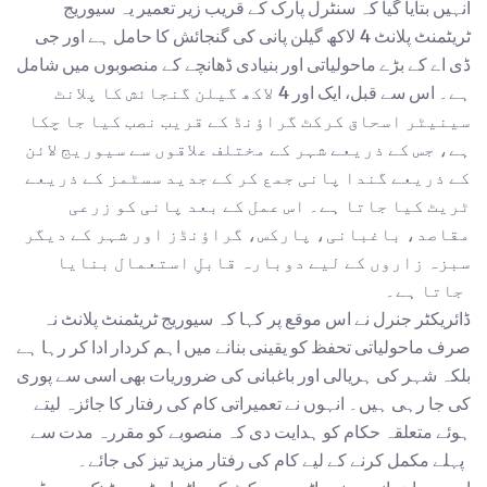
انہیں بتایا گیا کہ سنٹرل پارک کے قریب زیر تعمیر یہ سیوریج
ٹریٹمنٹ پلانٹ 4 لاکھ گیلن پانی کی گنجائش کا حامل ہے اور جی
ڈی اے کے بڑے ماحولیاتی اور بنیادی ڈھانچے کے منصوبوں میں شامل
ہے۔ اس سے قبل، ایک اور 4 لاکھ گیلن گنجائش کا پلانٹ
سینیٹر اسحاق کرکٹ گراؤنڈ کے قریب نصب کیا جا چکا
ہے، جس کے ذریعے شہر کے مختلف علاقوں سے سیوریج لائن
کے ذریعے گندا پانی جمع کر کے جدید سسٹمز کے ذریعے
ٹریٹ کیا جاتا ہے۔ اس عمل کے بعد پانی کو زرعی
مقاصد، باغبانی، پارکس، گراؤنڈز اور شہر کے دیگر
سبزہ زاروں کے لیے دوبارہ قابلِ استعمال بنایا
جاتا ہے۔
ڈائریکٹر جنرل نے اس موقع پر کہا کہ سیوریج ٹریٹمنٹ پلانٹ نہ
صرف ماحولیاتی تحفظ کو یقینی بنانے میں اہم کردار ادا کر رہا ہے
بلکہ شہر کی ہریالی اور باغبانی کی ضروریات بھی اسی سے پوری
کی جا رہی ہیں۔ انہوں نے تعمیراتی کام کی رفتار کا جائزہ لیتے
ہوئے متعلقہ حکام کو ہدایت دی کہ منصوبے کو مقررہ مدت سے
پہلے مکمل کرنے کے لیے کام کی رفتار مزید تیز کی جائے۔