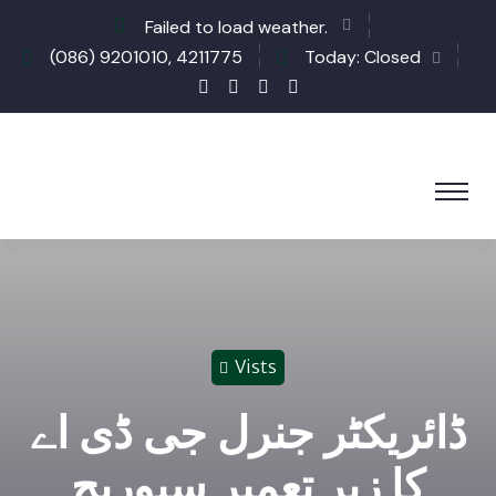
Failed to load weather.
(086) 9201010, 4211775
Today: Closed
Vists
ڈائریکٹر جنرل جی ڈی اے
کا زیر تعمیر سیوریج