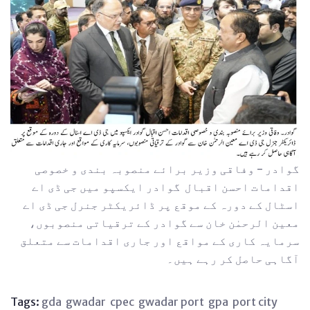
گوادر - وفاقی وزیر برائے منصوبہ بندی و خصوصی
اقدامات احسن اقبال گوادر ایکسپو میں جی ڈی اے
اسٹال کے دورہ کے موقع پر ڈائریکٹر جنرل جی ڈی اے
معین الرحمٰن خان سے گوادر کے ترقیاتی منصوبوں،
سرمایہ کاری کے مواقع اور جاری اقدامات سے متعلق
آگاہی حاصل کر رہے ہیں۔
Tags:
gda
gwadar
cpec
gwadar port
gpa
port city