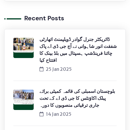
Recent Posts
ڈائریکٹر جنرل گوادر ڈویلپمنٹ اتھارٹی
شفقت انور شاہوانی نے آج جی ڈی اے پاک
چائنا فرینڈشپ ہسپتال میں بلڈ بینک کا
افتتاح کیا
25 Jan 2025
بلوچستان اسمبلی کی قائمہ کمیٹی برائے
پبلک اکاؤنٹس کا جی ڈی اے کے تحت
جاری ترقیاتی منصوبوں کا دورہ
14 Jan 2025